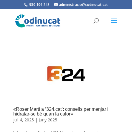
930 106 248
administracio@codinucat.cat
«Roser Martí a ‘324.cat’: consells per menjar i
hidratar-se bé quan fa calor»
jul. 4, 2025
|
Juny 2025