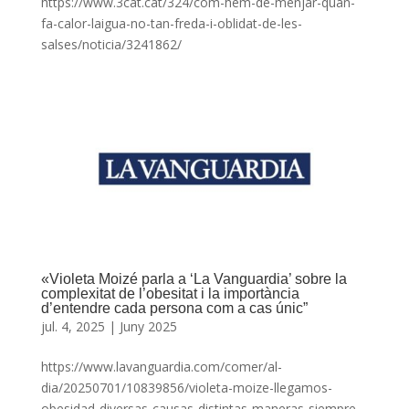
https://www.3cat.cat/324/com-hem-de-menjar-quan-
fa-calor-laigua-no-tan-freda-i-oblidat-de-les-
salses/noticia/3241862/
«Violeta Moizé parla a ‘La Vanguardia’ sobre la
complexitat de l’obesitat i la importància
d’entendre cada persona com a cas únic”
jul. 4, 2025
|
Juny 2025
https://www.lavanguardia.com/comer/al-
dia/20250701/10839856/violeta-moize-llegamos-
obesidad-diversas-causas-distintas-maneras-siempre-