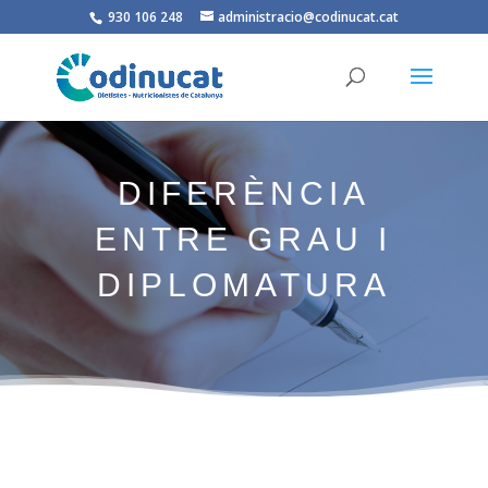
930 106 248
administracio@codinucat.cat
DIFERÈNCIA
ENTRE GRAU I
DIPLOMATURA