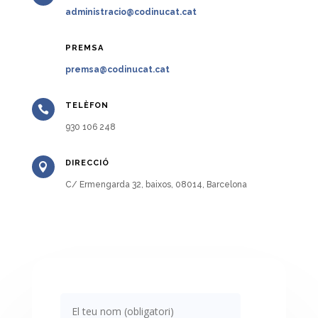
administracio@codinucat.cat
PREMSA

premsa@codinucat.cat
TELÈFON

930 106 248
DIRECCIÓ

C/ Ermengarda 32, baixos, 08014, Barcelona