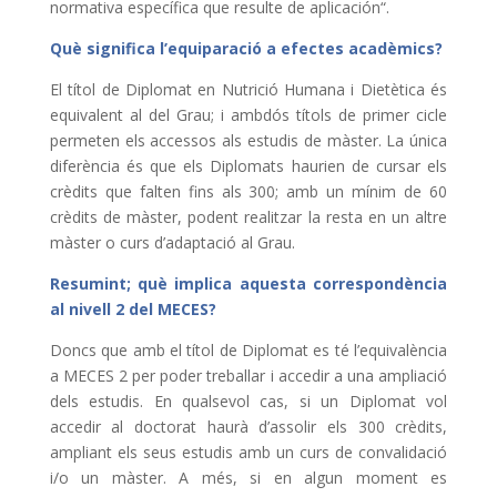
normativa específica que resulte de aplicación“.
Què significa l’equiparació a efectes acadèmics?
El títol de Diplomat en Nutrició Humana i Dietètica és
equivalent al del Grau; i ambdós títols de primer cicle
permeten els accessos als estudis de màster. La única
diferència és que els Diplomats haurien de cursar els
crèdits que falten fins als 300; amb un mínim de 60
crèdits de màster, podent realitzar la resta en un altre
màster o curs d’adaptació al Grau.
Resumint; què implica aquesta correspondència
al nivell 2 del MECES?
Doncs que amb el títol de Diplomat es té l’equivalència
a MECES 2 per poder treballar i accedir a una ampliació
dels estudis. En qualsevol cas, si un Diplomat vol
accedir al doctorat haurà d’assolir els 300 crèdits,
ampliant els seus estudis amb un curs de convalidació
i/o un màster. A més, si en algun moment es