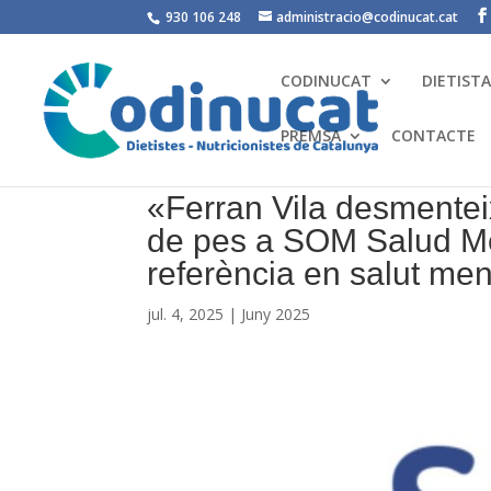
930 106 248
administracio@codinucat.cat
CODINUCAT
DIETIST
PREMSA
CONTACTE
«Ferran Vila desmentei
de pes a SOM Salud Men
referència en salut men
jul. 4, 2025
|
Juny 2025