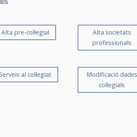
als
Alta pre-col·legial
Alta societats
professionals
Serveis al col·legiat
Modificació dade
col·legials