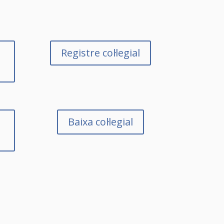
Registre col·legial
s
Baixa col·legial