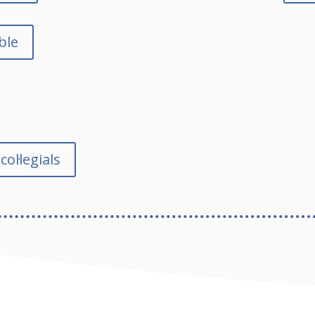
ble
ol·legials