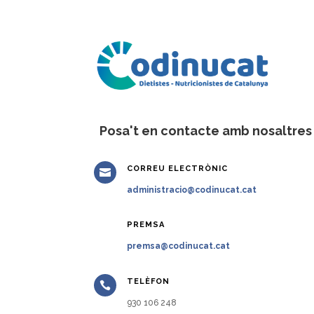
Posa't en contacte amb nosaltres
CORREU ELECTRÒNIC

administracio@codinucat.cat
PREMSA

premsa@codinucat.cat
TELÈFON

930 106 248