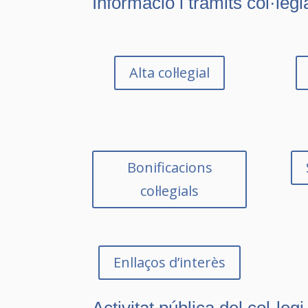
Informació i tràmits col·legi
Alta col·legial
Bonificacions
col·legials
Enllaços d’interès
Activitat pública del col·legi