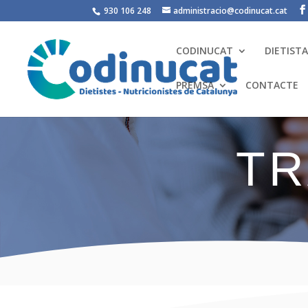
930 106 248
administracio@codinucat.cat
CODINUCAT
DIETIST
PREMSA
CONTACTE
TR