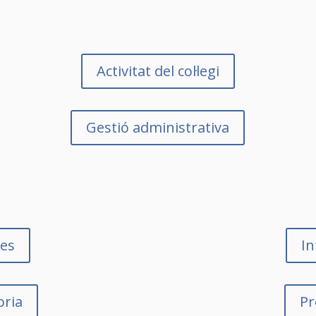
Activitat del col·legi
Gestió administrativa
res
In
oria
Pr