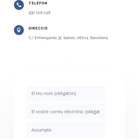
TELÈFON

930 106 248
DIRECCIÓ

C/ Ermengarda 32, baixos, 08014, Barcelona