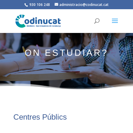
930 106 248
administracio@codinucat.cat
ON ESTUDIAR?
Centres Públics