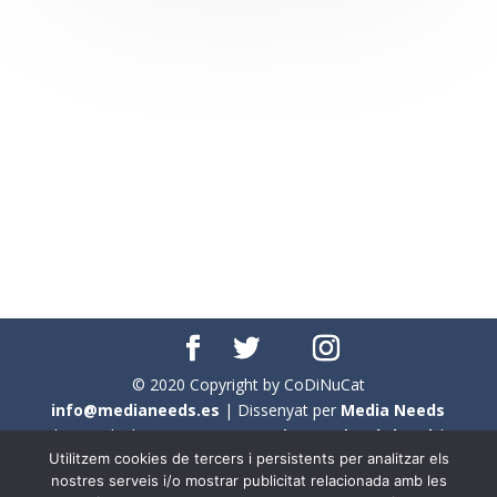
© 2020 Copyright by CoDiNuCat
info@medianeeds.es
| Dissenyat per
Media Needs
| Tots els drets reservats a
CoDiNuCat |
Avís legal
|
Utilitzem cookies de tercers i persistents per analitzar els
Avís per cookies
nostres serveis i/o mostrar publicitat relacionada amb les