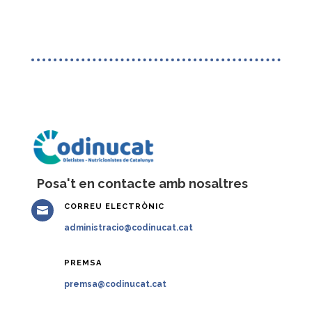
Posa't en contacte amb nosaltres
CORREU ELECTRÒNIC

administracio@codinucat.cat
PREMSA

premsa@codinucat.cat