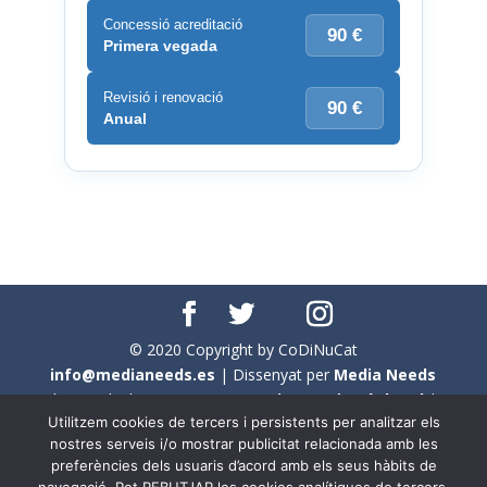
Concessió acreditació
90 €
Primera vegada
Revisió i renovació
90 €
Anual
© 2020 Copyright by CoDiNuCat
info@medianeeds.es
| Dissenyat per
Media Needs
| Tots els drets reservats a
CoDiNuCat |
Avís legal
|
Utilitzem cookies de tercers i persistents per analitzar els
Avís per cookies
nostres serveis i/o mostrar publicitat relacionada amb les
preferències dels usuaris d’acord amb els seus hàbits de
En aquest web s'ha tingut en compte l'ús no sexista del