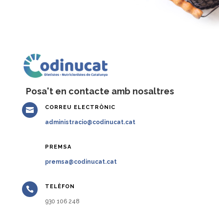
Posa't en contacte amb nosaltres
CORREU ELECTRÒNIC

administracio@codinucat.cat
PREMSA

premsa@codinucat.cat
TELÈFON

930 106 248