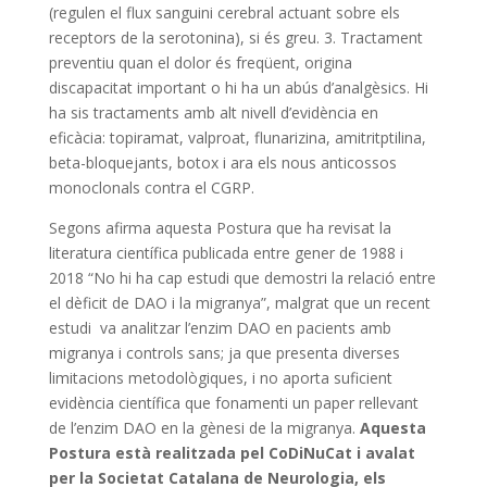
(regulen el flux sanguini cerebral actuant sobre els
receptors de la serotonina), si és greu. 3. Tractament
preventiu quan el dolor és freqüent, origina
discapacitat important o hi ha un abús d’analgèsics. Hi
ha sis tractaments amb alt nivell d’evidència en
eficàcia: topiramat, valproat, flunarizina, amitritptilina,
beta-bloquejants, botox i ara els nous anticossos
monoclonals contra el CGRP.
Segons afirma aquesta Postura que ha revisat la
literatura científica publicada entre gener de 1988 i
2018 “No hi ha cap estudi que demostri la relació entre
el dèficit de DAO i la migranya”, malgrat que un recent
estudi va analitzar l’enzim DAO en pacients amb
migranya i controls sans; ja que presenta diverses
limitacions metodològiques, i no aporta suficient
evidència científica que fonamenti un paper rellevant
de l’enzim DAO en la gènesi de la migranya.
Aquesta
Postura està realitzada pel CoDiNuCat i avalat
per la Societat Catalana de Neurologia, els