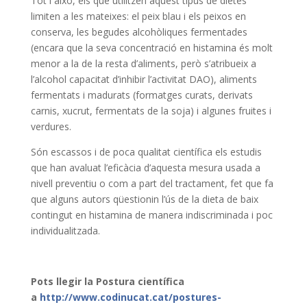
Tot i això, els que utilitzen aquest tipus de dietes
limiten a les mateixes: el peix blau i els peixos en
conserva, les begudes alcohòliques fermentades
(encara que la seva concentració en histamina és molt
menor a la de la resta d’aliments, però s’atribueix a
l’alcohol capacitat d’inhibir l’activitat DAO), aliments
fermentats i madurats (formatges curats, derivats
carnis, xucrut, fermentats de la soja) i algunes fruites i
verdures.
Són escassos i de poca qualitat científica els estudis
que han avaluat l’eficàcia d’aquesta mesura usada a
nivell preventiu o com a part del tractament, fet que fa
que alguns autors qüestionin l’ús de la dieta de baix
contingut en histamina de manera indiscriminada i poc
individualitzada.
Pots llegir la Postura científica
a
http://www.codinucat.cat/postures-