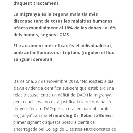
d’aquest tractament.
La migranya és la segona malaltia més
discapacitant de totes les malalties humanes,
afecta mundialment al 18% de les dones i al 6%
dels homes, segons l’OMS.
El tractament més eficaç és el individualitzat,
amb antiinflamatoris i triptans
(regulen el flux
sanguini cerebral)
Barcelona. 28 de Novembre 2018. “No existeix a dia
d’avui evidència científica suficient que estableixi una
relació causal entre un dèficit de DAO i la migranya,
per la qual cosa no està justificada la recomanació
d’ingerir l’enzim DAO per via oral en pacients amb
migranya”, afirma el
neuròleg Dr. Roberto Belvis
,
primer signant d’aquesta postura científica
encarregada pel Col·legi de Dietistes-Nutricionistes de