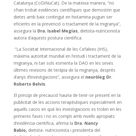
Catalunya (CoDiNuCat). De la mateixa manera, “no
s’han trobat evidències científiques que demostrin que
dietes amb baix contingut en histamina puguin ser
eficients en la prevenció o tractament de la migranya”,
assegura la
Dra. Isabel Megías
, dietista-nutricionista
autora d’aquests postura científica.
“La Societat Internacional de les Cefalees (IHS),
màxima autoritat mundial en l’estudi i tractament de la
migranya, ni tan sols esmenta la DAO en les seves
últimes revisions de teràpia de la migranya, després
d’anys d’investigacions”, assegura el
neuròleg Dr.
Roberto Belvis
.
El principi de precaució hauria de tenir-se present en la
publicitat de les accions terapèutiques especialment en
aquells casos en què les investigacions es trobin en les
primeres fases i no es compti amb nivells apropiats
d’evidència científica, afirma la
Dra. Nancy
Babio,
dietista- nutricionista i presidenta del