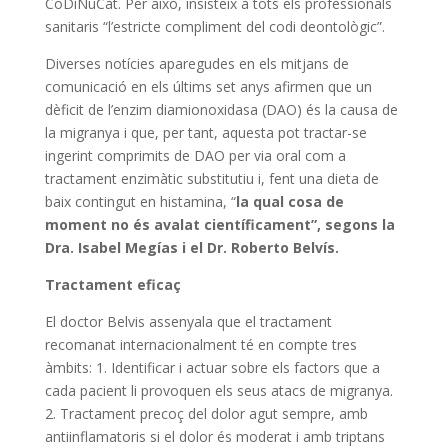
CoDiNuCat. Per això, insisteix a tots els professionals
sanitaris “l’estricte compliment del codi deontològic”.
Diverses notícies aparegudes en els mitjans de
comunicació en els últims set anys afirmen que un
dèficit de l’enzim diamionoxidasa (DAO) és la causa de
la migranya i que, per tant, aquesta pot tractar-se
ingerint comprimits de DAO per via oral com a
tractament enzimàtic substitutiu i, fent una dieta de
baix contingut en histamina, “
la qual cosa de
moment no és avalat científicament”, segons la
Dra. Isabel Megías i el Dr. Roberto Belvís.
Tractament eficaç
El doctor Belvis assenyala que el tractament
recomanat internacionalment té en compte tres
àmbits: 1. Identificar i actuar sobre els factors que a
cada pacient li provoquen els seus atacs de migranya.
2. Tractament precoç del dolor agut sempre, amb
antiinflamatoris si el dolor és moderat i amb triptans