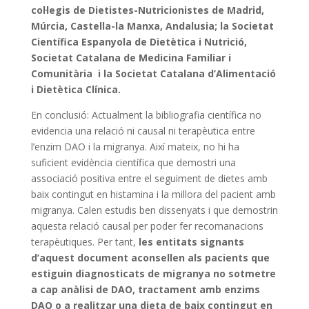
col·legis de Dietistes-Nutricionistes de Madrid,
Múrcia, Castella-la Manxa, Andalusia; la Societat
Científica Espanyola de Dietètica i Nutrició,
Societat Catalana de Medicina Familiar i
Comunitària i la Societat Catalana d’Alimentació
i Dietètica Clínica.
En conclusió: Actualment la bibliografia científica no
evidencia una relació ni causal ni terapèutica entre
l’enzim DAO i la migranya. Així mateix, no hi ha
suficient evidència científica que demostri una
associació positiva entre el seguiment de dietes amb
baix contingut en histamina i la millora del pacient amb
migranya. Calen estudis ben dissenyats i que demostrin
aquesta relació causal per poder fer recomanacions
terapèutiques. Per tant,
les entitats signants
d’aquest document aconsellen als pacients que
estiguin diagnosticats de migranya no sotmetre
a cap anàlisi de DAO, tractament amb enzims
DAO o a realitzar una dieta de baix contingut en