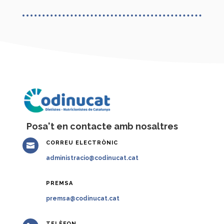
Posa't en contacte amb nosaltres
CORREU ELECTRÒNIC

administracio@codinucat.cat
PREMSA

premsa@codinucat.cat
TELÈFON