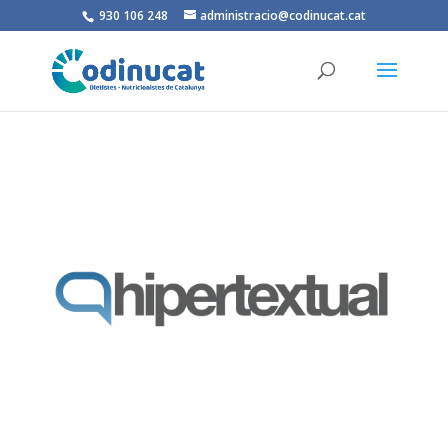
930 106 248
administracio@codinucat.cat