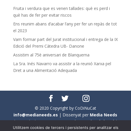
Fruita i verdura que es venen tallades: què es perd i
què has de fer per evitar riscos
Ens reunim abans d’acabar l’any per fer un repàs de tot
el 2023
Vam formar part del Jurat institucional i entrega de la IX
Edició del Premi Càtedra UB- Danone
Assistim al 75è aniversari de Blanquerna
La Sra. Inés Navarro va assistir a la reunió Xarxa pel
Dret a una Alimentació Adequada
© 2020 Copyright by CoDiNuCat
info@medianeeds.es
| Dissenyat per
Media Needs
| Tots els drets reservats a
CoDiNuCat |
Avís legal
|
Utilitzem cookies de tercers i persistents per analitzar els
Avís per cookies