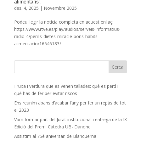
alimentaris”.
des. 4, 2025
|
Novembre 2025
Podeu llegir la notícia completa en aquest enllaç:
https://www.rtve.es/play/audios/serveis-informatius-
radio-4/perills-dietes-miracle-bons-habits-
alimentacio/16546183/
Fruita i verdura que es venen tallades: què es perd i
què has de fer per evitar riscos
Ens reunim abans d’acabar l’any per fer un repàs de tot
el 2023
Vam formar part del Jurat institucional i entrega de la IX
Edició del Premi Càtedra UB- Danone
Assistim al 75è aniversari de Blanquerna