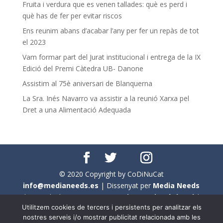
Fruita i verdura que es venen tallades: què es perd i
què has de fer per evitar riscos
Ens reunim abans d’acabar l’any per fer un repàs de tot
el 2023
Vam formar part del Jurat institucional i entrega de la IX
Edició del Premi Càtedra UB- Danone
Assistim al 75è aniversari de Blanquerna
La Sra. Inés Navarro va assistir a la reunió Xarxa pel
Dret a una Alimentació Adequada
© 2020 Copyright by CoDiNuCat
info@medianeeds.es
| Dissenyat per
Media Needs
| Tots els drets reservats a
CoDiNuCat |
Avís legal
|
Utilitzem cookies de tercers i persistents per analitzar els
Avís per cookies
nostres serveis i/o mostrar publicitat relacionada amb les