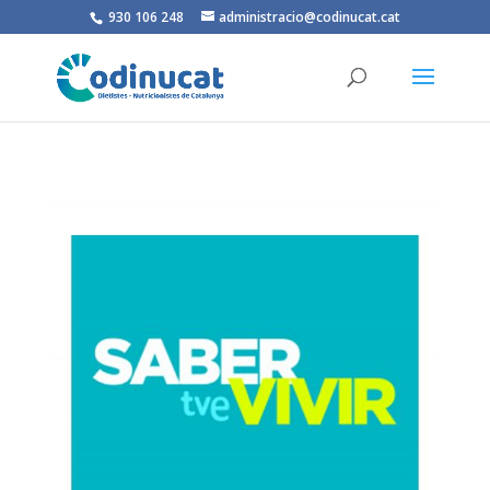
930 106 248
administracio@codinucat.cat