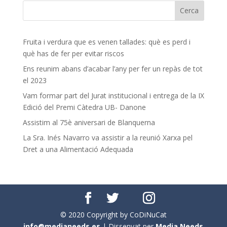
Fruita i verdura que es venen tallades: què es perd i
què has de fer per evitar riscos
Ens reunim abans d’acabar l’any per fer un repàs de tot
el 2023
Vam formar part del Jurat institucional i entrega de la IX
Edició del Premi Càtedra UB- Danone
Assistim al 75è aniversari de Blanquerna
La Sra. Inés Navarro va assistir a la reunió Xarxa pel
Dret a una Alimentació Adequada
© 2020 Copyright by CoDiNuCat
info@medianeeds.es
| Dissenyat per
Media Needs