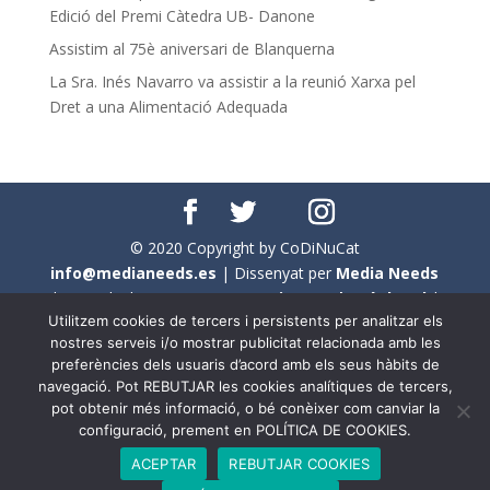
Edició del Premi Càtedra UB- Danone
Assistim al 75è aniversari de Blanquerna
La Sra. Inés Navarro va assistir a la reunió Xarxa pel
Dret a una Alimentació Adequada
© 2020 Copyright by CoDiNuCat
info@medianeeds.es
| Dissenyat per
Media Needs
| Tots els drets reservats a
CoDiNuCat |
Avís legal
|
Utilitzem cookies de tercers i persistents per analitzar els
Avís per cookies
nostres serveis i/o mostrar publicitat relacionada amb les
preferències dels usuaris d’acord amb els seus hàbits de
En aquest web s'ha tingut en compte l'ús no sexista del
navegació. Pot REBUTJAR les cookies analítiques de tercers,
llenguatge. No obstant això, i a causa de la seva
pot obtenir més informació, o bé conèixer com canviar la
extensió, no s'ha pogut fer de manera exhaustiva. Per
configuració, prement en POLÍTICA DE COOKIES.
aquest motiu, a vegades , s'ha utilitzat el femení com a
ACEPTAR
REBUTJAR COOKIES
genèric, atès que és una professió que compta amb al