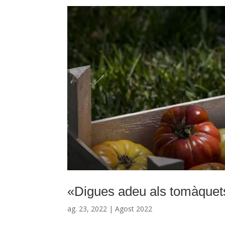
«Digues adeu als tomàquets
ag. 23, 2022
|
Agost 2022