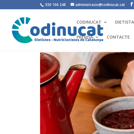
930 106 248
administracio@codinucat.cat
CODINUCAT
DIETIST
PREMSA
CONTACTE