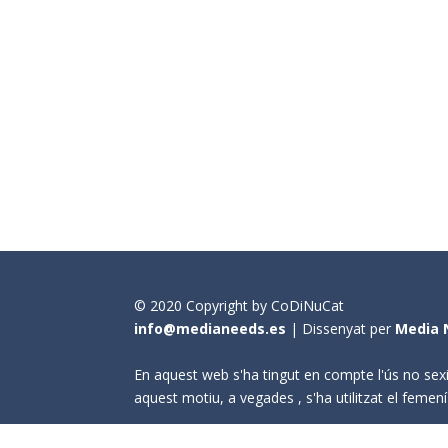
© 2020 Copyright by CoDiNuCat
info@medianeeds.es
| Dissenyat per
Media 
En aquest web s'ha tingut en compte l'ús no sexi
aquest motiu, a vegades , s'ha utilitzat el fem