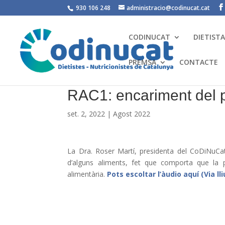
930 106 248
administracio@codinucat.cat
CODINUCAT
DIETIST
PREMSA
CONTACTE
RAC1: encariment del p
set. 2, 2022
|
Agost 2022
La Dra. Roser Martí, presidenta del CoDiNuCat 
d’alguns aliments, fet que comporta que la
alimentària.
Pots escoltar l’àudio aquí (Via ll