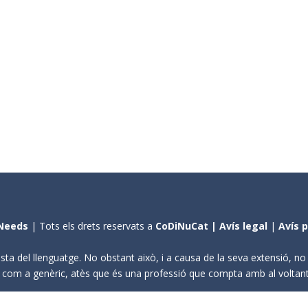
Needs
| Tots els drets reservats a
CoDiNuCat |
Avís legal
|
Avís 
sta del llenguatge. No obstant això, i a causa de la seva extensió, n
ení com a genèric, atès que és una professió que compta amb al volta