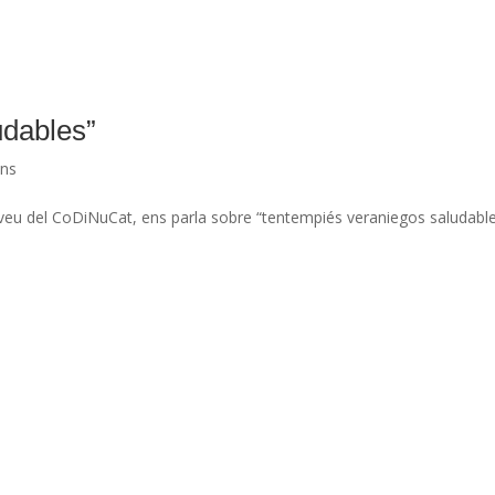
udables”
ans
rtaveu del CoDiNuCat, ens parla sobre “tentempiés veraniegos saludable