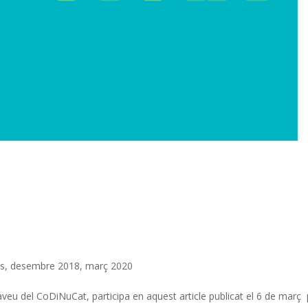
ns
,
desembre 2018
,
març 2020
taveu del CoDiNuCat, participa en aquest article publicat el 6 de març