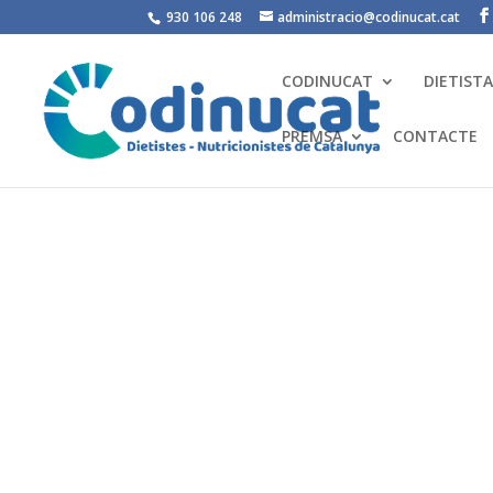
930 106 248
administracio@codinucat.cat
CODINUCAT
DIETIST
PREMSA
CONTACTE