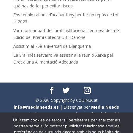
què has de fer per evitar riscos
Ens reunim abans d’acabar l’any per fer un repàs de tot
el 2023
Vam formar part del Jurat institucional i entrega de la IX
Edició del Premi Càtedra UB- Danone
Assistim al 75è aniversari de Blanquerna
La Sra. Inés Navarro va assistir a la reunió Xarxa pel
Dret a una Alimentació Adequada
© 2020 Copyright by CoDiNuCat
info@medianeeds.es
| Dissenyat per
Media Needs
| Tots els drets reservats a
CoDiNuCat |
Avís legal
|
Utilitzem cookies de tercers i persistents per analitzar els
Avís per cookies
nostres serveis i/o mostrar publicitat relacionada amb les
preferències dels usuaris d’acord amb els seus hàbits de