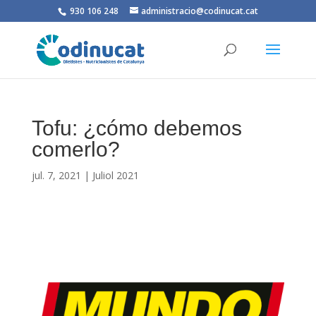
930 106 248
administracio@codinucat.cat
Tofu: ¿cómo debemos
comerlo?
jul. 7, 2021
|
Juliol 2021