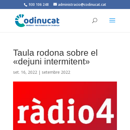
930 106 248
administracio@codinucat.cat
Taula rodona sobre el
«dejuni intermitent»
set. 16, 2022
|
setembre 2022