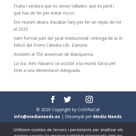
Fruita i verdura que es venen tallades: què es perd i
què has de fer per evitar riscos
Ens reunim abans d’acabar l’any per fer un repàs de tot
el 2023
Vam formar part del Jurat institucional i entrega de la IX
Edició del Premi Càtedra UB- Danone
Assistim al 75è aniversari de Blanquerna
La Sra. Inés Navarro va assistir a la reunió Xarxa pel
Dret a una Alimentació Adequada
© 2020 Copyright by CoDiNuCat
info@medianeeds.es
| Dissenyat per
Media Needs
| Tots els drets reservats a
CoDiNuCat |
Avís legal
|
Utilitzem cookies de tercers i persistents per analitzar els
Avís per cookies
nostres serveis i/o mostrar publicitat relacionada amb les