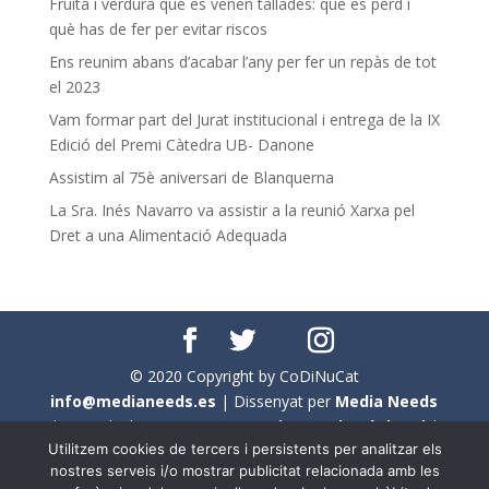
Fruita i verdura que es venen tallades: què es perd i
què has de fer per evitar riscos
Ens reunim abans d’acabar l’any per fer un repàs de tot
el 2023
Vam formar part del Jurat institucional i entrega de la IX
Edició del Premi Càtedra UB- Danone
Assistim al 75è aniversari de Blanquerna
La Sra. Inés Navarro va assistir a la reunió Xarxa pel
Dret a una Alimentació Adequada
© 2020 Copyright by CoDiNuCat
info@medianeeds.es
| Dissenyat per
Media Needs
| Tots els drets reservats a
CoDiNuCat |
Avís legal
|
Utilitzem cookies de tercers i persistents per analitzar els
Avís per cookies
nostres serveis i/o mostrar publicitat relacionada amb les