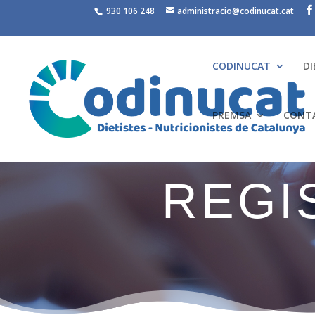
930 106 248
administracio@codinucat.cat
CODINUCAT
DI
PREMSA
CONT
REGI