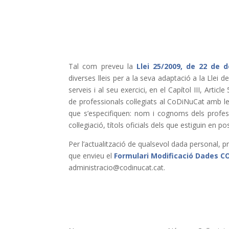
Tal com preveu la
Llei 25/2009, de 22 de 
diverses lleis per a la seva adaptació a la Llei de
serveis i al seu exercici, en el Capítol III, Articl
de professionals col·legiats al CoDiNuCat amb le
que s’especifiquen: nom i cognoms dels profess
col·legiació, títols oficials dels que estiguin en p
Per l’actualització de qualsevol dada personal, 
que envieu el
Formulari Modificació Dades 
administracio@codinucat.cat.