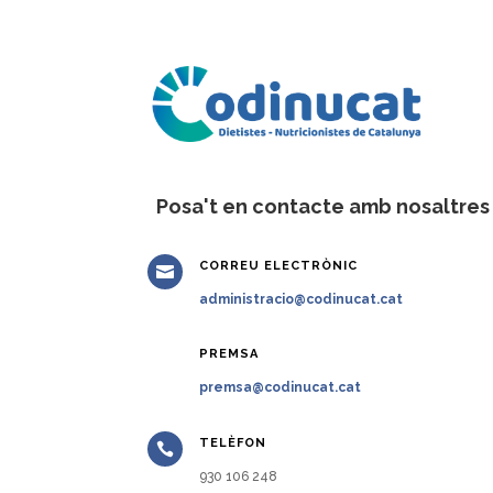
Posa't en contacte amb nosaltres
CORREU ELECTRÒNIC

administracio@codinucat.cat
PREMSA

premsa@codinucat.cat
TELÈFON

930 106 248