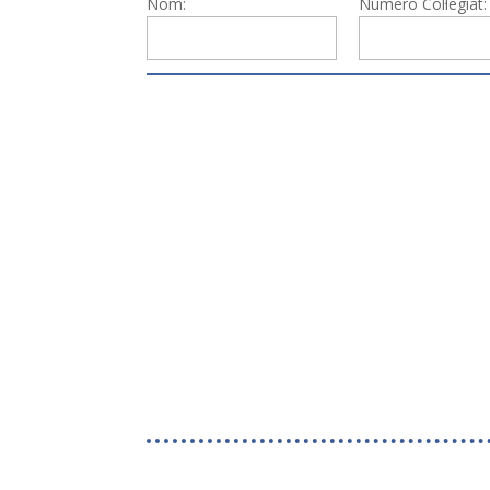
Nom:
Número Col·legiat: