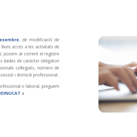
desembre
,
de modificació de
 lliure accés a les activitats de
e 5; posem al corrent el registre
s dades de caràcter obligatori
ionals col·legiats, número de
ossessió i domicili professional.
professional o laboral, preguem
CODINUCAT
a