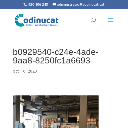
930 106 248
administracio@codinucat.cat
b0929540-c24e-4ade-
9aa8-8250fc1a6693
oct. 16, 2020