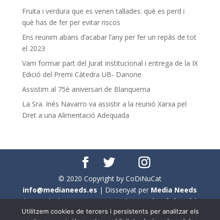
Fruita i verdura que es venen tallades: què es perd i
què has de fer per evitar riscos
Ens reunim abans d’acabar l’any per fer un repàs de tot
el 2023
Vam formar part del Jurat institucional i entrega de la IX
Edició del Premi Càtedra UB- Danone
Assistim al 75è aniversari de Blanquerna
La Sra. Inés Navarro va assistir a la reunió Xarxa pel
Dret a una Alimentació Adequada
© 2020 Copyright by CoDiNuCat
info@medianeeds.es
| Dissenyat per
Media Needs
| Tots els drets reservats a
CoDiNuCat |
Avís legal
|
Utilitzem cookies de tercers i persistents per analitzar els
Avís per cookies