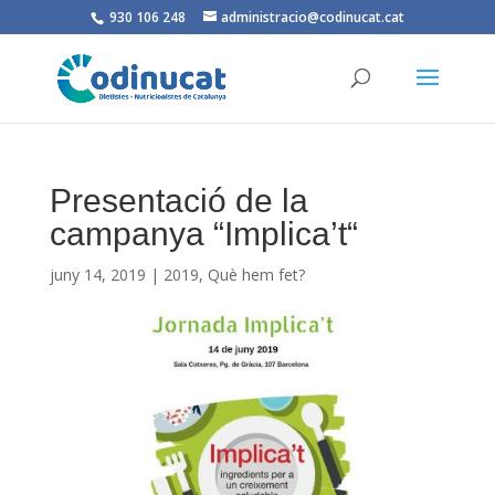
930 106 248
administracio@codinucat.cat
Presentació de la
campanya “Implica’t“
juny 14, 2019
|
2019
,
Què hem fet?