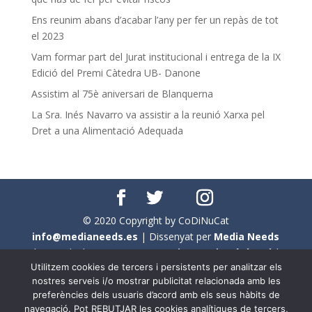
Ens reunim abans d’acabar l’any per fer un repàs de tot
el 2023
Vam formar part del Jurat institucional i entrega de la IX
Edició del Premi Càtedra UB- Danone
Assistim al 75è aniversari de Blanquerna
La Sra. Inés Navarro va assistir a la reunió Xarxa pel
Dret a una Alimentació Adequada
© 2020 Copyright by CoDiNuCat
info@medianeeds.es
| Dissenyat per
Media Needs
| Tots els drets reservats a
CoDiNuCat |
Avís legal
|
Utilitzem cookies de tercers i persistents per analitzar els
Avís per cookies
nostres serveis i/o mostrar publicitat relacionada amb les
preferències dels usuaris d’acord amb els seus hàbits de
En aquest web s'ha tingut en compte l'ús no sexista del
navegació. Pot REBUTJAR les cookies analítiques de tercers,