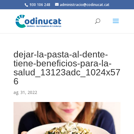
930 106 248
administracio@codinucat.cat
dejar-la-pasta-al-dente-
tiene-beneficios-para-la-
salud_13123adc_1024x57
6
ag. 31, 2022