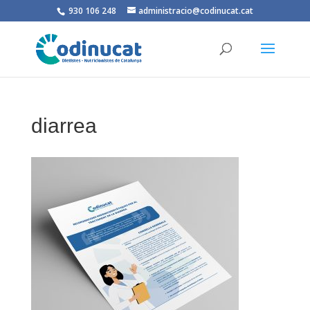
930 106 248
administracio@codinucat.cat
diarrea