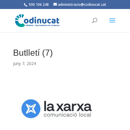
930 106 248
administracio@codinucat.cat
Butlletí (7)
juny 7, 2024