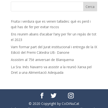
Fruita i verdura que es venen tallades: què es perd i
què has de fer per evitar riscos
Ens reunim abans d’acabar l’any per fer un repàs de tot
el 2023
Vam formar part del Jurat institucional i entrega de la IX
Edició del Premi Càtedra UB- Danone
Assistim al 75è aniversari de Blanquerna
La Sra. Inés Navarro va assistir a la reunió Xarxa pel
Dret a una Alimentació Adequada
© 2020 Copyright by CoDiNuCat