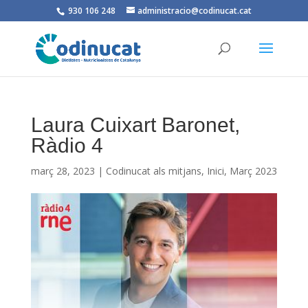
930 106 248
administracio@codinucat.cat
Laura Cuixart Baronet,
Ràdio 4
març 28, 2023
|
Codinucat als mitjans
,
Inici
,
Març 2023