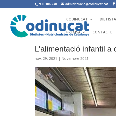
930 106 248
administracio@codinucat.cat
CODINUCAT
DIETIST
PREMSA
CONTACTE
L’alimentació infantil a 
nov. 29, 2021
|
Novembre 2021