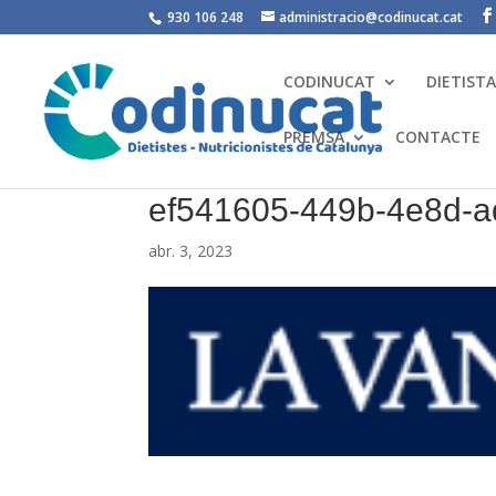
930 106 248
administracio@codinucat.cat
CODINUCAT
DIETIST
PREMSA
CONTACTE
ef541605-449b-4e8d-a
abr. 3, 2023