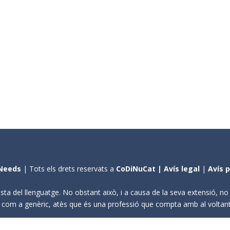
Needs
| Tots els drets reservats a
CoDiNuCat |
Avís legal
|
Avís 
sta del llenguatge. No obstant això, i a causa de la seva extensió, n
ení com a genèric, atès que és una professió que compta amb al volta