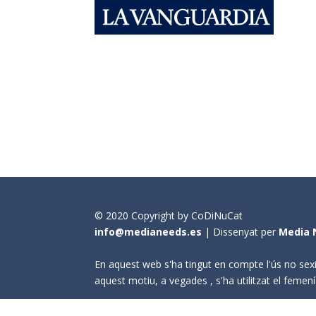
© 2020 Copyright by CoDiNuCat
info@medianeeds.es
| Dissenyat per
Media 
En aquest web s'ha tingut en compte l'ús no sexi
aquest motiu, a vegades , s'ha utilitzat el fem