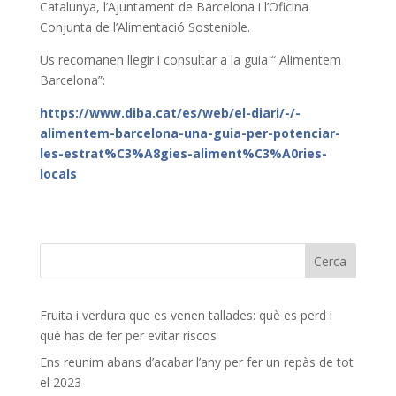
Catalunya, l’Ajuntament de Barcelona i l’Oficina
Conjunta de l’Alimentació Sostenible.
Us recomanen llegir i consultar a la guia “ Alimentem
Barcelona”:
https://www.diba.cat/es/web/el-diari/-/-
alimentem-barcelona-una-guia-per-potenciar-
les-estrat%C3%A8gies-aliment%C3%A0ries-
locals
Fruita i verdura que es venen tallades: què es perd i
què has de fer per evitar riscos
Ens reunim abans d’acabar l’any per fer un repàs de tot
el 2023