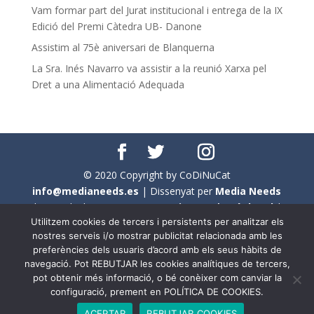
Vam formar part del Jurat institucional i entrega de la IX
Edició del Premi Càtedra UB- Danone
Assistim al 75è aniversari de Blanquerna
La Sra. Inés Navarro va assistir a la reunió Xarxa pel
Dret a una Alimentació Adequada
© 2020 Copyright by CoDiNuCat
info@medianeeds.es
| Dissenyat per
Media Needs
| Tots els drets reservats a
CoDiNuCat |
Avís legal
|
Utilitzem cookies de tercers i persistents per analitzar els
Avís per cookies
nostres serveis i/o mostrar publicitat relacionada amb les
preferències dels usuaris d’acord amb els seus hàbits de
En aquest web s'ha tingut en compte l'ús no sexista del
navegació. Pot REBUTJAR les cookies analítiques de tercers,
llenguatge. No obstant això, i a causa de la seva
pot obtenir més informació, o bé conèixer com canviar la
extensió, no s'ha pogut fer de manera exhaustiva. Per
configuració, prement en POLÍTICA DE COOKIES.
aquest motiu, a vegades , s'ha utilitzat el femení com a
ACEPTAR
REBUTJAR COOKIES