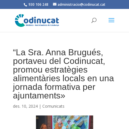
930 106 248
administracio@codinucat.cat
“La Sra. Anna Brugués,
portaveu del Codinucat,
promou estratègies
alimentàries locals en una
jornada formativa per
ajuntaments»
des. 10, 2024
|
Comunicats