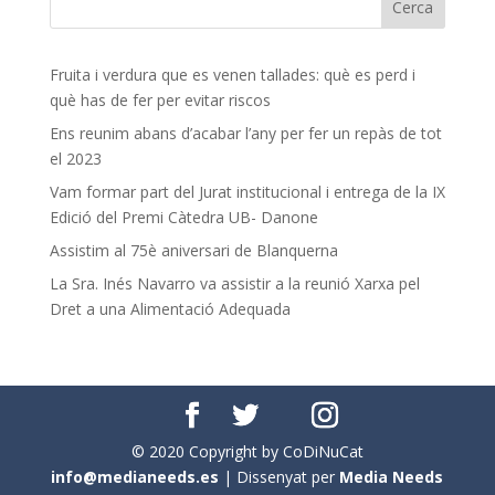
Fruita i verdura que es venen tallades: què es perd i
què has de fer per evitar riscos
Ens reunim abans d’acabar l’any per fer un repàs de tot
el 2023
Vam formar part del Jurat institucional i entrega de la IX
Edició del Premi Càtedra UB- Danone
Assistim al 75è aniversari de Blanquerna
La Sra. Inés Navarro va assistir a la reunió Xarxa pel
Dret a una Alimentació Adequada
© 2020 Copyright by CoDiNuCat
info@medianeeds.es
| Dissenyat per
Media Needs