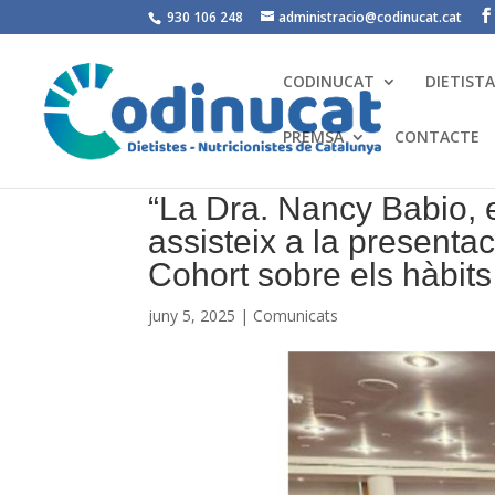
930 106 248
administracio@codinucat.cat
CODINUCAT
DIETIST
PREMSA
CONTACTE
“La Dra. Nancy Babio, 
assisteix a la presentac
Cohort sobre els hàbits
juny 5, 2025
|
Comunicats