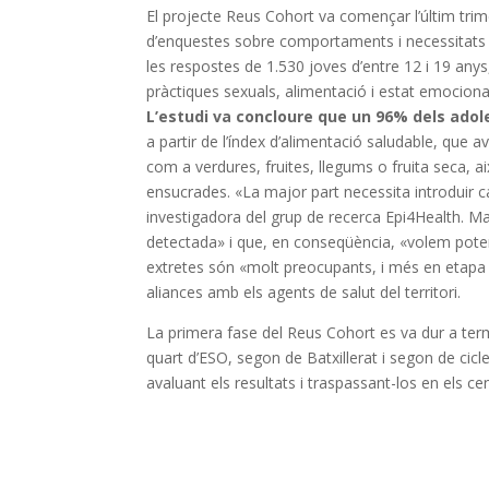
El projecte Reus Cohort va començar l’últim trim
d’enquestes sobre comportaments i necessitats en
les respostes de 1.530 joves d’entre 12 i 19 any
pràctiques sexuals, alimentació i estat emocional
L’estudi va concloure que un 96% dels adol
a partir de l’índex d’alimentació saludable, qu
com a verdures, fruites, llegums o fruita seca, 
ensucrades. «La major part necessita introduir c
investigadora del grup de recerca Epi4Health. M
detectada» i que, en conseqüència, «volem poten
extretes són «molt preocupants, i més en etapa
aliances amb els agents de salut del territori.
La primera fase del Reus Cohort es va dur a terme
quart d’ESO, segon de Batxillerat i segon de cicl
avaluant els resultats i traspassant-los en els ce