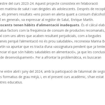
estre del curs 2023-24. Aquest projecte consisteix en l’elaboració
 matèria de salut i van dirigides als adolescents. Després de recopi
s, els primers resultats «ens posen en alerta quant a consum d’alcohol
 en general», va expressar al regidor de Salut, Enrique Martín.
escents tenen hàbits d’alimentació inadequats.
És el càlcul ela
e avalua factors com la freqüència de consum de productes recomanats
així com uns altres que acaben resultant perjudicials, com a begudes
anvis perquè l’alimentació no és prou saludable», reconeixia Marina B
artín va apuntar que es tracta d’una «assignatura pendent que ja tení
ciar el que són hàbits saludables en alimentació», ja que les conclus
 de desenvolupament». Per a afrontar la problemàtica, es buscaran
 entre abril i juny del 2024, amb la participació de l’alumnat de sego
es formatius de grau mitjà, i, en el present curs acadèmic, s’han estat
ntres educatius.