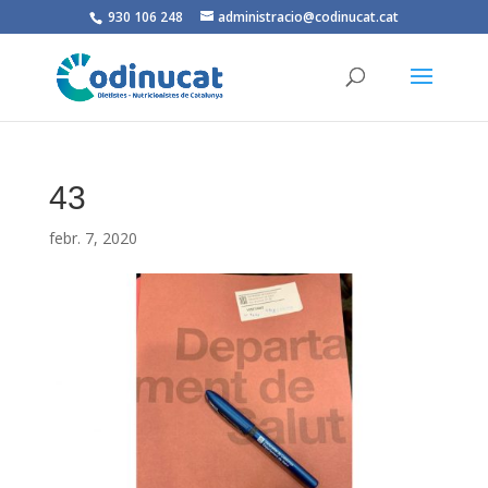
930 106 248
administracio@codinucat.cat
43
febr. 7, 2020