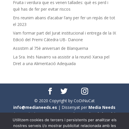
Fruita i verdura que es venen tallades: què es perd i
què has de fer per evitar riscos
Ens reunim abans d’acabar l’any per fer un repàs de tot
el 2023
Vam formar part del Jurat institucional i entrega de la IX
Edició del Premi Càtedra UB- Danone
Assistim al 75è aniversari de Blanquerna
La Sra. Inés Navarro va assistir a la reunió Xarxa pel
Dret a una Alimentació Adequada
© 2020 Copyright by CoDiNuCat
info@medianeeds.es
| Dissenyat per
Media Needs
| Tots els drets reservats a
CoDiNuCat |
Avís legal
|
Utilitzem cookies de tercers i persistents per analitzar els
Avís per cookies
nostres serveis i/o mostrar publicitat relacionada amb les