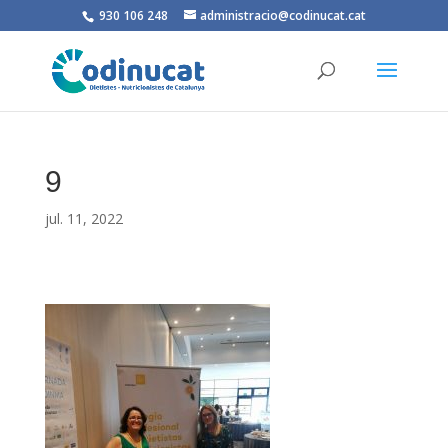
930 106 248
administracio@codinucat.cat
9
jul. 11, 2022