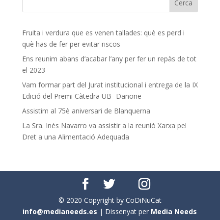
Fruita i verdura que es venen tallades: què es perd i
què has de fer per evitar riscos
Ens reunim abans d’acabar l’any per fer un repàs de tot
el 2023
Vam formar part del Jurat institucional i entrega de la IX
Edició del Premi Càtedra UB- Danone
Assistim al 75è aniversari de Blanquerna
La Sra. Inés Navarro va assistir a la reunió Xarxa pel
Dret a una Alimentació Adequada
© 2020 Copyright by CoDiNuCat
info@medianeeds.es
| Dissenyat per
Media Needs