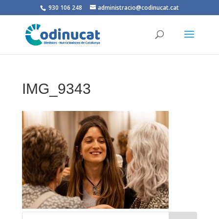
930 106 248
administracio@codinucat.cat
IMG_9343