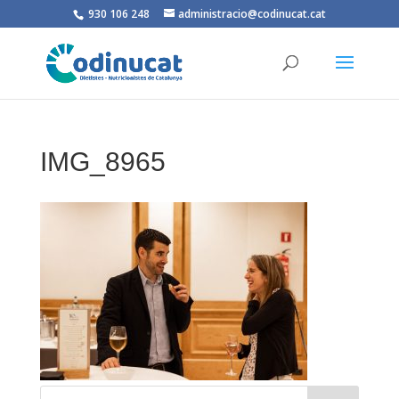
930 106 248
administracio@codinucat.cat
IMG_8965