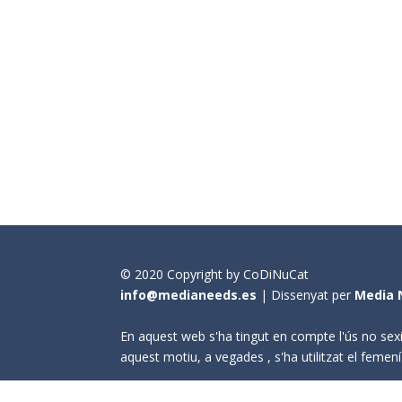
© 2020 Copyright by CoDiNuCat
info@medianeeds.es
| Dissenyat per
Media 
En aquest web s'ha tingut en compte l'ús no sexi
aquest motiu, a vegades , s'ha utilitzat el fem