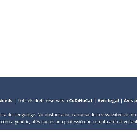
Needs
| Tots els drets reservats a
CoDiNuCat |
Avís legal
|
Avís 
sta del llenguatge. No obstant això, i a causa de la seva extensió, n
ení com a genèric, atès que és una professió que compta amb al volta