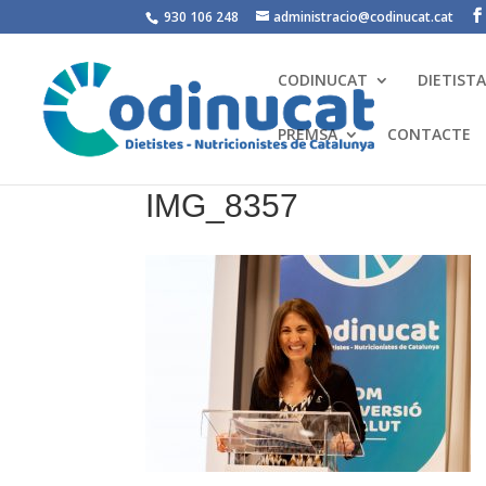
930 106 248
administracio@codinucat.cat
CODINUCAT
DIETIST
PREMSA
CONTACTE
IMG_8357