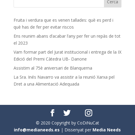
Fruita i verdura que es venen tallades: què es perd i
què has de fer per evitar riscos
Ens reunim abans d’acabar l’any per fer un repàs de tot
el 2023
Vam formar part del Jurat institucional i entrega de la IX
Edició del Premi Càtedra UB- Danone
Assistim al 75è aniversari de Blanquerna
La Sra. Inés Navarro va assistir a la reunió Xarxa pel
Dret a una Alimentació Adequada
© 2020 Copyright by CoDiNuCat
info@medianeeds.es
| Dissenyat per
Media Needs