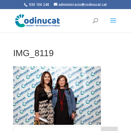
930 106 248
administracio@codinucat.cat
IMG_8119