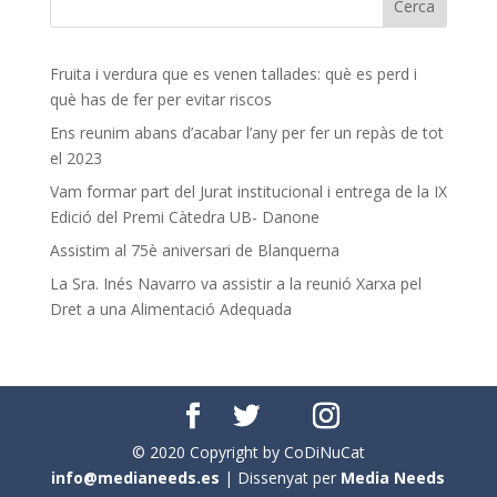
Fruita i verdura que es venen tallades: què es perd i
què has de fer per evitar riscos
Ens reunim abans d’acabar l’any per fer un repàs de tot
el 2023
Vam formar part del Jurat institucional i entrega de la IX
Edició del Premi Càtedra UB- Danone
Assistim al 75è aniversari de Blanquerna
La Sra. Inés Navarro va assistir a la reunió Xarxa pel
Dret a una Alimentació Adequada
© 2020 Copyright by CoDiNuCat
info@medianeeds.es
| Dissenyat per
Media Needs