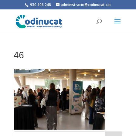
930 106 248
administracio@codinucat.cat
46