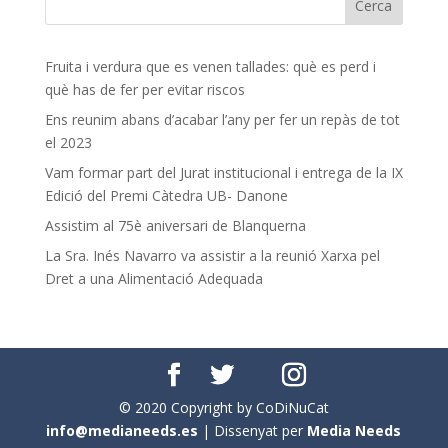
Fruita i verdura que es venen tallades: què es perd i
què has de fer per evitar riscos
Ens reunim abans d’acabar l’any per fer un repàs de tot
el 2023
Vam formar part del Jurat institucional i entrega de la IX
Edició del Premi Càtedra UB- Danone
Assistim al 75è aniversari de Blanquerna
La Sra. Inés Navarro va assistir a la reunió Xarxa pel
Dret a una Alimentació Adequada
© 2020 Copyright by CoDiNuCat
info@medianeeds.es
| Dissenyat per
Media Needs