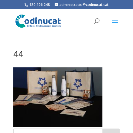
930 106 248
administracio@codinucat.cat
44