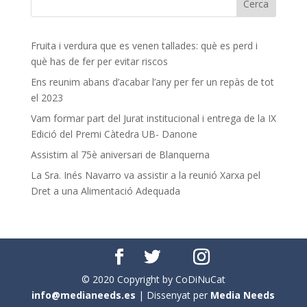
Fruita i verdura que es venen tallades: què es perd i
què has de fer per evitar riscos
Ens reunim abans d’acabar l’any per fer un repàs de tot
el 2023
Vam formar part del Jurat institucional i entrega de la IX
Edició del Premi Càtedra UB- Danone
Assistim al 75è aniversari de Blanquerna
La Sra. Inés Navarro va assistir a la reunió Xarxa pel
Dret a una Alimentació Adequada
© 2020 Copyright by CoDiNuCat
info@medianeeds.es
| Dissenyat per
Media Needs