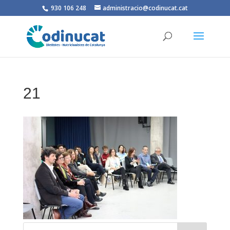
930 106 248
administracio@codinucat.cat
21