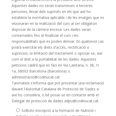
Aquestes dades no seran transmeses a terceres
persones, llevat dels supòsits en els que així ho
estableixi la normativa aplicable i de les imatges que es
visionaran en la realització del curs al ser obligatori
disposar de la càmera encesa. Les dades seran
conservades fins al finalitzar el curs i les
responsabilitats que es poden derivar. En qualsevol cas
podrà exercitar els drets d'accés, rectificació o
supressió, la limitació del tractament o oposar-se, així
com el dret a la portabilitat de les dades. Aquestes
peticions caldrà que es faci en Via Laietana, n. 38, 1r
1a, 08003 Barcelona (Barcelona) o
administracio@codinucat.cat
Tanmateix s'informa que pot presentar una reclamació
davant l'Autoritat Catalana de Protecció de Dades si
així ho considera, o bé posar-se en contacte amb el
Delegat de protecció de dades adpo@codinucat.cat.
Sol·licito inscripció a la formació de Nutrició i