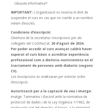
clàusula informativa*.
IMPORTANT:
L’organització es reserva el dret de
suspendre el curs en cas que no s’arribi a un nombre
mínim d’inscrits.
Condicions d’inscripció:
Obertura de la secretaria i inscripcions per als
col·legiats del CoDiNuCat:
26 d’agost de 2024.
Per poder accedir al curs avançat caldrà haver
superat el curs bàsic o acreditar experiència
professional com a dietista–nutricionista en el
tractament de persones amb diabetis (segons
CV).
Les inscripcions es realitzaran per estricte ordre
d’inscripció.
Autorització per a la captació de veu i imatge:
imatge: Tanmateix i d’acord amb la normativa de
protecció de dades i de la Ley Orgánica 1/1982, de
protección civil del derecho al honor, a la intimidad