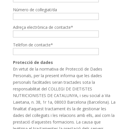
Número de col·legiat/da
Adreça electrònica de contacte*
Telèfon de contacte*
Protecció de dades
En virtut de la normativa de Protecció de Dades
Personals, per la present informa que les dades
personals facilitades seran tractades sota la
responsabilitat del COL·LEGI DE DIETISTES
NUTRICIONISTES DE CATALUNYA, i seu social a Via
Laietana, n. 38, 1r 1a, 08003 Barcelona (Barcelona). La
finalitat d'aquest tractament és la de gestionar les
dades del col·legiats i les relacions amb ells, així com la
prestació d'aquestes formacions. La causa que
legitima el tractamentes la prestació dels serveis.