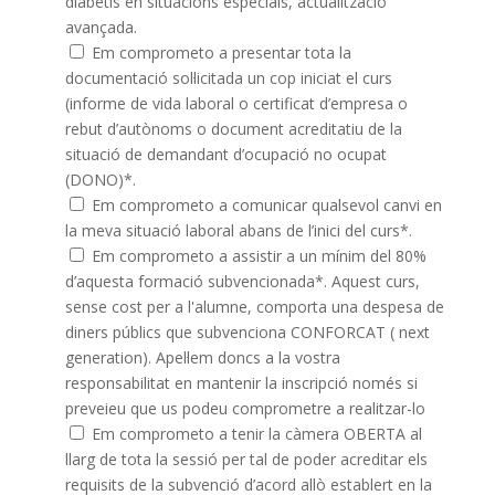
diabetis en situacions especials, actualització
avançada.
Em comprometo a presentar tota la
documentació sol·licitada un cop iniciat el curs
(informe de vida laboral o certificat d’empresa o
rebut d’autònoms o document acreditatiu de la
situació de demandant d’ocupació no ocupat
(DONO)*.
Em comprometo a comunicar qualsevol canvi en
la meva situació laboral abans de l’inici del curs*.
Em comprometo a assistir a un mínim del 80%
d’aquesta formació subvencionada*. Aquest curs,
sense cost per a l'alumne, comporta una despesa de
diners públics que subvenciona CONFORCAT ( next
generation). Apel·lem doncs a la vostra
responsabilitat en mantenir la inscripció només si
preveieu que us podeu comprometre a realitzar-lo
Em comprometo a tenir la càmera OBERTA al
llarg de tota la sessió per tal de poder acreditar els
requisits de la subvenció d’acord allò establert en la