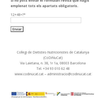
Si no pots enviar el formulari revisa que hagis
emplenat tots els apartats obligatoris.
12+48=?*
Col·legi de Dietistes-Nutricionistes de Catalunya
(CoDiNuCat)
Via Laietana, n. 38, 1r 1a, 08003 Barcelona
Tel. +34 93 010 62 48
www.codinucat.cat – administracio@codinucat.cat