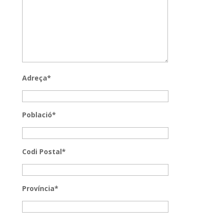
Adreça*
Població*
Codi Postal*
Província*