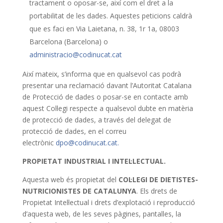
tractament o oposar-se, així com el dret a la
portabilitat de les dades. Aquestes peticions caldrà
que es faci en Via Laietana, n. 38, 1r 1a, 08003
Barcelona (Barcelona) o
administracio@codinucat.cat
Així mateix, s’informa que en qualsevol cas podrà
presentar una reclamació davant l’Autoritat Catalana
de Protecció de dades o posar-se en contacte amb
aquest Col·legi respecte a qualsevol dubte en matèria
de protecció de dades, a través del delegat de
protecció de dades, en el correu
electrònic
dpo@codinucat.cat.
PROPIETAT INDUSTRIAL I INTEL·LECTUAL.
Aquesta web és propietat del
COL·LEGI DE DIETISTES-
NUTRICIONISTES DE CATALUNYA
. Els drets de
Propietat Intel·lectual i drets d’explotació i reproducció
d’aquesta web, de les seves pàgines, pantalles, la