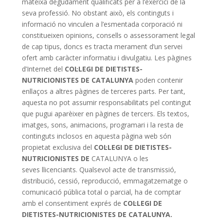
mateixa degudament qualificats per a l’exercici de la
seva professió. No obstant això, els continguts i
informació no vinculen a l’esmentada corporació ni
constitueixen opinions, consells o assessorament legal
de cap tipus, doncs es tracta merament d’un servei
ofert amb caràcter informatiu i divulgatiu. Les pàgines
d’Internet del
COL·LEGI DE DIETISTES-
NUTRICIONISTES DE CATALUNYA
poden contenir
enllaços a altres pàgines de terceres parts. Per tant,
aquesta no pot assumir responsabilitats pel contingut
que pugui aparèixer en pàgines de tercers. Els textos,
imatges, sons, animacions, programari i la resta de
continguts inclosos en aquesta pàgina web són
propietat exclusiva del
COL·LEGI DE DIETISTES-
NUTRICIONISTES DE
CATALUNYA o les
seves llicenciants. Qualsevol acte de transmissió,
distribució, cessió, reproducció, emmagatzematge o
comunicació pública total o parcial, ha de comptar
amb el consentiment exprés de
COL·LEGI DE
DIETISTES-NUTRICIONISTES DE CATALUNYA.