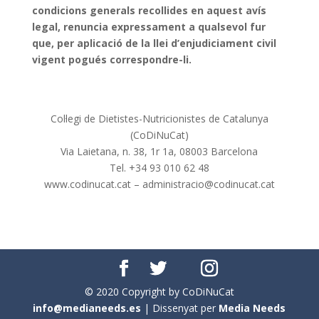
condicions generals recollides en aquest avís
legal, renuncia expressament a qualsevol fur
que, per aplicació de la llei d’enjudiciament civil
vigent pogués correspondre-li.
Col·legi de Dietistes-Nutricionistes de Catalunya
(CoDiNuCat)
Via Laietana, n. 38, 1r 1a, 08003 Barcelona
Tel. +34 93 010 62 48
www.codinucat.cat – administracio@codinucat.cat
© 2020 Copyright by CoDiNuCat
info@medianeeds.es
| Dissenyat per
Media Needs