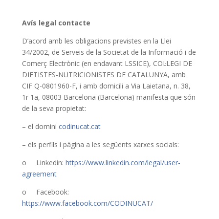
Avís legal contacte
D’acord amb les obligacions previstes en la Llei
34/2002, de Serveis de la Societat de la Informació i de
Comerç Electrònic (en endavant LSSICE), COL·LEGI DE
DIETISTES-NUTRICIONISTES DE CATALUNYA, amb
CIF Q-0801960-F, i amb domicili a Via Laietana, n. 38,
1r 1a, 08003 Barcelona (Barcelona) manifesta que són
de la seva propietat:
– el domini
codinucat.cat
– els perfils i pàgina a les següents xarxes socials:
o Linkedin:
https://www.linkedin.com/legal/user-
agreement
o Facebook:
https://www.facebook.com/CODINUCAT/