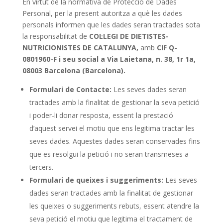
En virtut de la normativa de Protecció de Dades
Personal, per la present autoritza a què les dades
personals informen que les dades seran tractades sota
la responsabilitat de
COL·LEGI DE DIETISTES-
NUTRICIONISTES DE CATALUNYA,
amb
CIF Q-
0801960-F i seu social a Via Laietana, n. 38, 1r 1a,
08003 Barcelona (Barcelona).
Formulari de Contacte:
Les seves dades seran
tractades amb la finalitat de gestionar la seva petició
i poder-li donar resposta, essent la prestació
d’aquest servei el motiu que ens legitima tractar les
seves dades. Aquestes dades seran conservades fins
que es resolgui la petició i no seran transmeses a
tercers.
Formulari de queixes i suggeriments:
Les seves
dades seran tractades amb la finalitat de gestionar
les queixes o suggeriments rebuts, essent atendre la
seva petició el motiu que legitima el tractament de