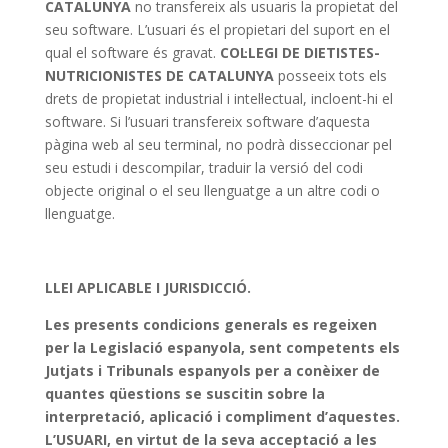
CATALUNYA
no transfereix als usuaris la propietat del
seu software. L’usuari és el propietari del suport en el
qual el software és gravat.
COL·LEGI DE DIETISTES-
NUTRICIONISTES DE CATALUNYA
posseeix tots els
drets de propietat industrial i intel·lectual, incloent-hi el
software. Si l’usuari transfereix software d’aquesta
pàgina web al seu terminal, no podrà disseccionar pel
seu estudi i descompilar, traduir la versió del codi
objecte original o el seu llenguatge a un altre codi o
llenguatge.
LLEI APLICABLE I JURISDICCIÓ.
Les presents condicions generals es regeixen
per la Legislació espanyola, sent competents els
Jutjats i Tribunals espanyols per a conèixer de
quantes qüestions se suscitin sobre la
interpretació, aplicació i compliment d’aquestes.
L’USUARI, en virtut de la seva acceptació a les