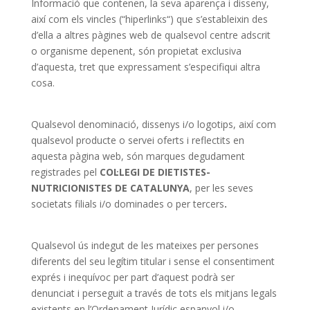
Informació que contenen, la seva aparença i disseny,
així com els vincles (“hiperlinks“) que s’estableixin des
d’ella a altres pàgines web de qualsevol centre adscrit
o organisme depenent, són propietat exclusiva
d’aquesta, tret que expressament s’especifiqui altra
cosa.
Qualsevol denominació, dissenys i/o logotips, així com
qualsevol producte o servei oferts i reflectits en
aquesta pàgina web, són marques degudament
registrades pel
COL·LEGI DE DIETISTES-
NUTRICIONISTES DE CATALUNYA
, per les seves
societats filials i/o dominades o per tercers
.
Qualsevol ús indegut de les mateixes per persones
diferents del seu legítim titular i sense el consentiment
exprés i inequívoc per part d’aquest podrà ser
denunciat i perseguit a través de tots els mitjans legals
existents en l’Ordenament Jurídic espanyol i/o