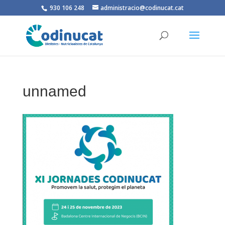
930 106 248
administracio@codinucat.cat
unnamed