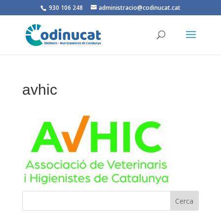
930 106 248
administracio@codinucat.cat
avhic