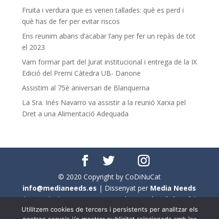
Fruita i verdura que es venen tallades: què es perd i
què has de fer per evitar riscos
Ens reunim abans d’acabar l’any per fer un repàs de tot
el 2023
Vam formar part del Jurat institucional i entrega de la IX
Edició del Premi Càtedra UB- Danone
Assistim al 75è aniversari de Blanquerna
La Sra. Inés Navarro va assistir a la reunió Xarxa pel
Dret a una Alimentació Adequada
© 2020 Copyright by CoDiNuCat
info@medianeeds.es
| Dissenyat per
Media Needs
| Tots els drets reservats a
CoDiNuCat |
Avís legal
|
Utilitzem cookies de tercers i persistents per analitzar els
Avís per cookies