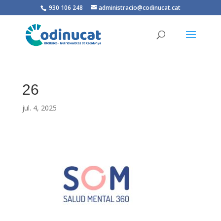
930 106 248
administracio@codinucat.cat
26
jul. 4, 2025