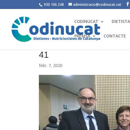
930 106 248
administracio@codinucat.cat
CODINUCAT
DIETIST
PREMSA
CONTACTE
41
febr. 7, 2020