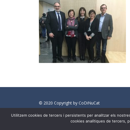
© 2020 Copyright by CoDiNuCat
info@medianeeds.es
| Dissenyat per
Media 
Utilitzem cookies de tercers i persistents per analitzar els nost
cookies analítiques de tercers, 
En aquest web s'ha tingut en compte l'ús no sexi
aquest motiu, a vegades , s'ha utilitzat el fem