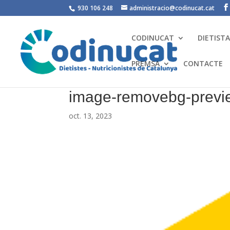
930 106 248
administracio@codinucat.cat
CODINUCAT
DIETIST
PREMSA
CONTACTE
image-removebg-previ
oct. 13, 2023