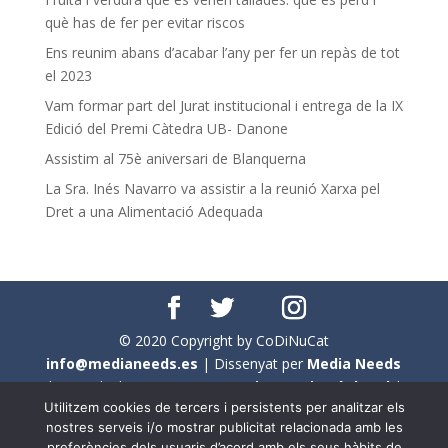
què has de fer per evitar riscos
Ens reunim abans d’acabar l’any per fer un repàs de tot
el 2023
Vam formar part del Jurat institucional i entrega de la IX
Edició del Premi Càtedra UB- Danone
Assistim al 75è aniversari de Blanquerna
La Sra. Inés Navarro va assistir a la reunió Xarxa pel
Dret a una Alimentació Adequada
© 2020 Copyright by CoDiNuCat
info@medianeeds.es
| Dissenyat per
Media Needs
| Tots els drets reservats a
CoDiNuCat |
Avís legal
|
Utilitzem cookies de tercers i persistents per analitzar els
Avís per cookies
nostres serveis i/o mostrar publicitat relacionada amb les
preferències dels usuaris d’acord amb els seus hàbits de