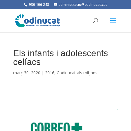
930 106 248
administracio@codinucat.cat
Els infants i adolescents
celíacs
març 30, 2020
|
2016
,
Codinucat als mitjans