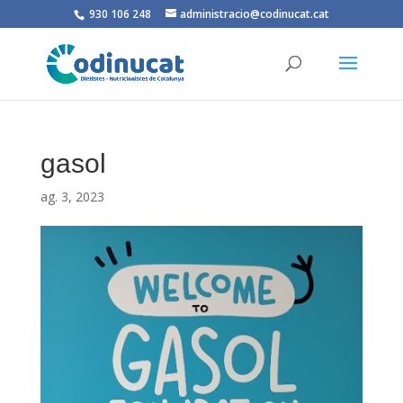
930 106 248
administracio@codinucat.cat
gasol
ag. 3, 2023